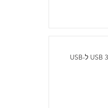
חדש!!! מגוון מתאמים לכל תצורות המולטימדיה ומתאם 0.USB 3 ל-USB