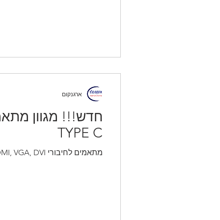
ארגנקום
TYPE C
מתאמים לחיבורי HDMI, VGA, DVI ו-DisplayPort